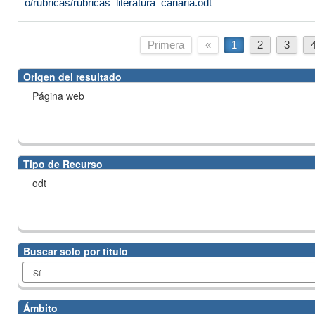
o/rubricas/rubricas_literatura_canaria.odt
Primera
«
1
2
3
Origen del resultado
Página web
Tipo de Recurso
odt
Buscar solo por título
Ámbito