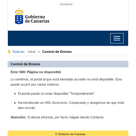
Contacto
Toggle
navigation
Está en:
Inicio
>
Control de Errores
Control de Errores
Error 500: Página no disponible
Lo sentimos, el portal al que está intentado acceder no está disponible. Esto
puede ocurrir por varios motivos:
El portal puede no estar disponible "Temporalmente".
Ha introducido un URL incorrecto. Compruebe y asegúrese de que está
bien escrito.
Atención:
Si desea informar, por favor, hágalo desde Contacto.
© Gobierno de Canarias