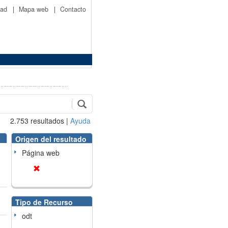
idad
|
Mapa web
|
Contacto
2.753
resultados
|
Ayuda
Origen del resultado
Página web
Tipo de Recurso
odt