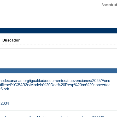
Accesibil
>
Buscador
rnodecanarias.org/igualdad/documentos/subvenciones/2025/Fond
tificaci%C3%B3n/Modelo%20Dec%20Resp%20no%20concertaci
.odt
e 2004