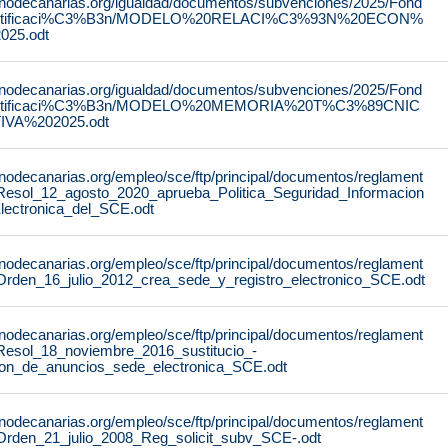
rnodecanarias.org/igualdad/documentos/subvenciones/2025/Fond
stificaci%C3%B3n/MODELO%20RELACI%C3%93N%20ECON%
25.odt
rnodecanarias.org/igualdad/documentos/subvenciones/2025/Fond
stificaci%C3%B3n/MODELO%20MEMORIA%20T%C3%89CNIC
IVA%202025.odt
rnodecanarias.org/empleo/sce/ftp/principal/documentos/reglament
Resol_12_agosto_2020_aprueba_Politica_Seguridad_Informacion
lectronica_del_SCE.odt
rnodecanarias.org/empleo/sce/ftp/principal/documentos/reglament
Orden_16_julio_2012_crea_sede_y_registro_electronico_SCE.odt
rnodecanarias.org/empleo/sce/ftp/principal/documentos/reglament
Resol_18_noviembre_2016_sustitucio_-
lon_de_anuncios_sede_electronica_SCE.odt
rnodecanarias.org/empleo/sce/ftp/principal/documentos/reglament
Orden_21_julio_2008_Reg_solicit_subv_SCE-.odt