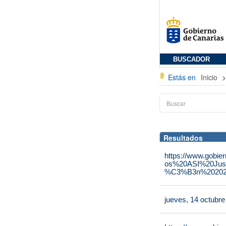
BUSCADOR
Estás en
Inicio
Resultados
https://www.gobie
os%20ASI%20Jus
%C3%B3n%202025
jueves, 14 octubr