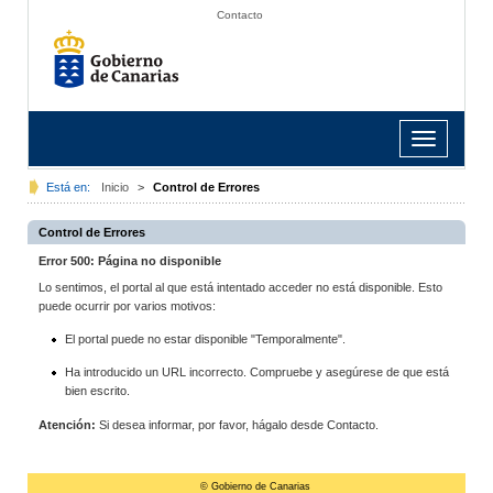
Contacto
Toggle
navigation
Está en:
Inicio
>
Control de Errores
Control de Errores
Error 500: Página no disponible
Lo sentimos, el portal al que está intentado acceder no está disponible. Esto
puede ocurrir por varios motivos:
El portal puede no estar disponible "Temporalmente".
Ha introducido un URL incorrecto. Compruebe y asegúrese de que está
bien escrito.
Atención:
Si desea informar, por favor, hágalo desde Contacto.
© Gobierno de Canarias