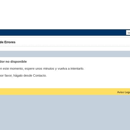
de Errores
idor no disponible
 en este momento, espere unos minutos y vuelva a intentarlo.
por favor, hágalo desde Contacto.
Aviso Lega