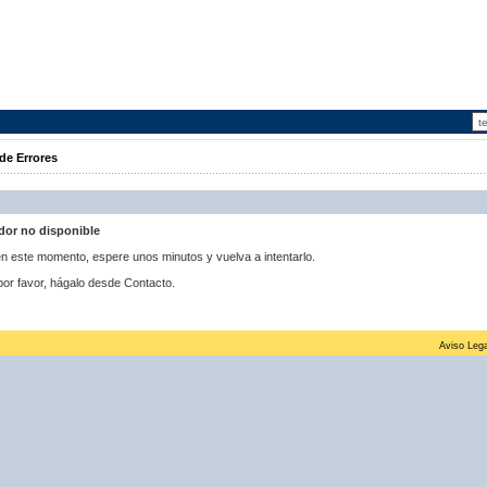
de Errores
idor no disponible
 en este momento, espere unos minutos y vuelva a intentarlo.
por favor, hágalo desde Contacto.
Aviso Lega