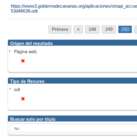
https://www3.gobiernodecanarias.org/aplicaciones/strapi_ac
53d46638.odt
Primera
«
248
249
250
Origen del resultado
Página web
Tipo de Recurso
odt
Buscar solo por título