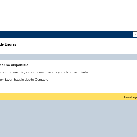
de Errores
idor no disponible
 en este momento, espere unos minutos y vuelva a intentarlo.
por favor, hágalo desde Contacto.
Aviso Lega