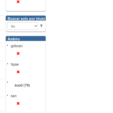
Buscar solo por título
Ámbito
gobcan
hpae
eucd (79)
san