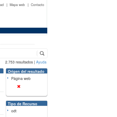
idad
|
Mapa web
|
Contacto
2.753
resultados
|
Ayuda
Origen del resultado
Página web
Tipo de Recurso
odt