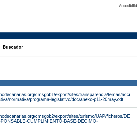
Accesibil
>
Buscador
rnodecanarias.org/cmsgob1/export/sites/transparencia/temas/acci
tiva/normativa/programa-legislativo/doc/anexo-p11-20may.odt
rnodecanarias.org/cmsgob2/export/sites/turismo/UAP/ficheros/DE
SPONSABLE-CUMPLIMIENTO-BASE-DECIMO-