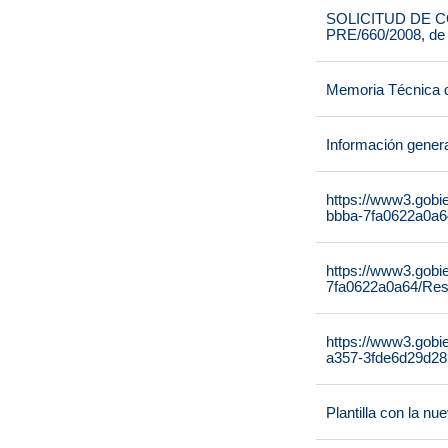
SOLICITUD DE CO
PRE/660/2008, de
Memoria Técnica 
Información gener
https://www3.gobi
bbba-7fa0622a0a64
https://www3.gobi
7fa0622a0a64/Reso
https://www3.gobi
a357-3fde6d29d28
Plantilla con la n