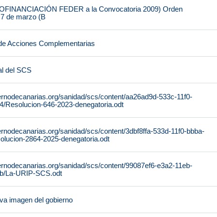
FINANCIACIÓN FEDER a la Convocatoria 2009) Orden
 7 de marzo (B
de Acciones Complementarias
al del SCS
ernodecanarias.org/sanidad/scs/content/aa26ad9d-533c-11f0-
/Resolucion-646-2023-denegatoria.odt
ernodecanarias.org/sanidad/scs/content/3dbf8ffa-533d-11f0-bbba-
lucion-2864-2025-denegatoria.odt
ernodecanarias.org/sanidad/scs/content/99087ef6-e3a2-11eb-
b/La-URIP-SCS.odt
ueva imagen del gobierno