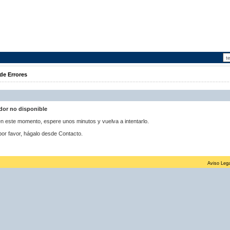
de Errores
idor no disponible
 en este momento, espere unos minutos y vuelva a intentarlo.
por favor, hágalo desde Contacto.
Aviso Lega