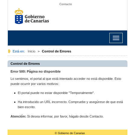
Contacto
Toggle
navigation
Está en:
Inicio
>
Control de Errores
Control de Errores
Error 500: Página no disponible
Lo sentimos, el portal al que está intentado acceder no está disponible. Esto
puede ocurrir por varios motivos:
El portal puede no estar disponible "Temporalmente".
Ha introducido un URL incorrecto. Compruebe y asegúrese de que está
bien escrito.
Atención:
Si desea informar, por favor, hágalo desde Contacto.
© Gobierno de Canarias