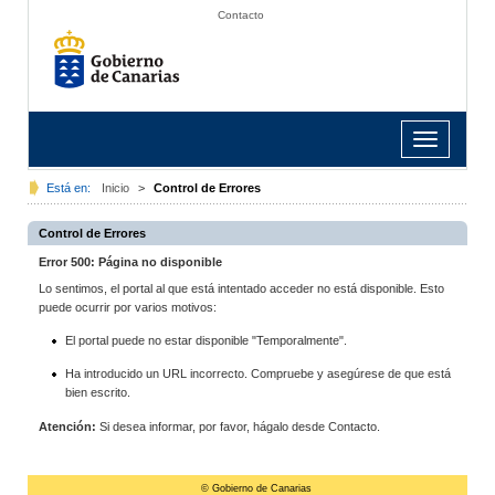
Contacto
Toggle
navigation
Está en:
Inicio
>
Control de Errores
Control de Errores
Error 500: Página no disponible
Lo sentimos, el portal al que está intentado acceder no está disponible. Esto
puede ocurrir por varios motivos:
El portal puede no estar disponible "Temporalmente".
Ha introducido un URL incorrecto. Compruebe y asegúrese de que está
bien escrito.
Atención:
Si desea informar, por favor, hágalo desde Contacto.
© Gobierno de Canarias