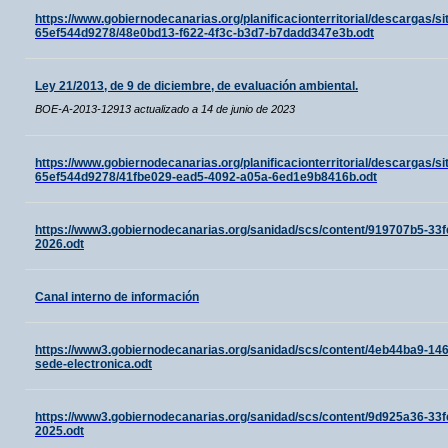
https://www.gobiernodecanarias.org/planificacionterritorial/descargas/
65ef544d9278/48e0bd13-f622-4f3c-b3d7-b7dadd347e3b.odt
Ley 21/2013, de 9 de diciembre, de evaluación ambiental.
BOE-A-2013-12913 actualizado a 14 de junio de 2023
https://www.gobiernodecanarias.org/planificacionterritorial/descargas/
65ef544d9278/41fbe029-ead5-4092-a05a-6ed1e9b8416b.odt
https://www3.gobiernodecanarias.org/sanidad/scs/content/919707b5-33f
2026.odt
Canal interno de información
https://www3.gobiernodecanarias.org/sanidad/scs/content/4eb44ba9-1
sede-electronica.odt
https://www3.gobiernodecanarias.org/sanidad/scs/content/9d925a36-33f
2025.odt