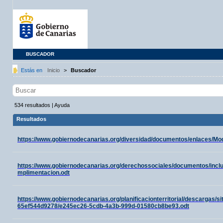
BUSCADOR
Estás en
Inicio
>
Buscador
534
resultados
|
Ayuda
Resultados
https://www.gobiernodecanarias.org/diversidad/documentos/enlaces/M
https://www.gobiernodecanarias.org/derechossociales/documentos/inc
mplimentacion.odt
https://www.gobiernodecanarias.org/planificacionterritorial/descargas/
65ef544d9278/e245ec26-5cdb-4a3b-999d-01580cb8be93.odt