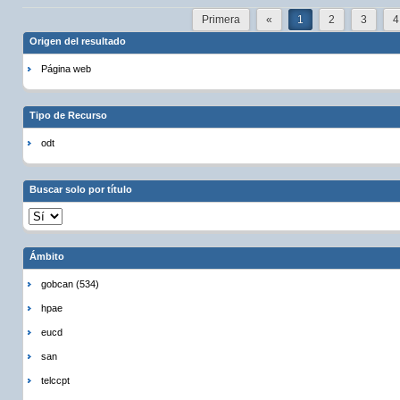
Primera
«
1
2
3
4
Origen del resultado
Página web
Tipo de Recurso
odt
Buscar solo por título
Ámbito
gobcan (534)
hpae
eucd
san
telccpt