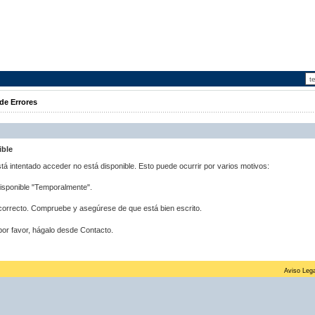
de Errores
ible
stá intentado acceder no está disponible. Esto puede ocurrir por varios motivos:
disponible "Temporalmente".
correcto. Compruebe y asegúrese de que está bien escrito.
por favor, hágalo desde Contacto.
Aviso Lega