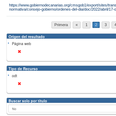
https://www.gobiernodecanarias.org/cmsgob1/export/sites/tran
normativa/consejo-gobierno/ordenes-del-dia/doc/2022/abril/17-or
Primera
«
1
2
3
Origen del resultado
Página web
Tipo de Recurso
odt
Buscar solo por título