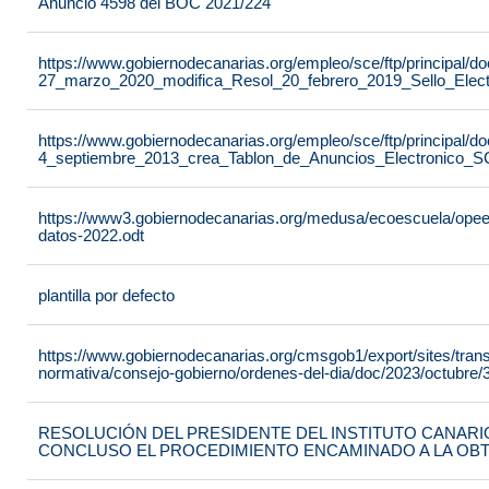
Anuncio 4598 del BOC 2021/224
https://www.gobiernodecanarias.org/empleo/sce/ftp/principal
27_marzo_2020_modifica_Resol_20_febrero_2019_Sello_Elect
https://www.gobiernodecanarias.org/empleo/sce/ftp/principal
4_septiembre_2013_crea_Tablon_de_Anuncios_Electronico_S
https://www3.gobiernodecanarias.org/medusa/ecoescuela/opeec/f
datos-2022.odt
plantilla por defecto
https://www.gobiernodecanarias.org/cmsgob1/export/sites/tran
normativa/consejo-gobierno/ordenes-del-dia/doc/2023/octubre/3
RESOLUCIÓN DEL PRESIDENTE DEL INSTITUTO CANARIO
CONCLUSO EL PROCEDIMIENTO ENCAMINADO A LA OB