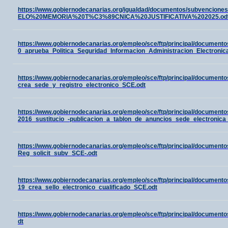
https://www.gobiernodecanarias.org/igualdad/documentos/subvenci
ELO%20MEMORIA%20T%C3%89CNICA%20JUSTIFICATIVA%202025.od
https://www.gobiernodecanarias.org/empleo/sce/ftp/principal/docume
0_aprueba_Politica_Seguridad_Informacion_Administracion_Electronic
https://www.gobiernodecanarias.org/empleo/sce/ftp/principal/documen
crea_sede_y_registro_electronico_SCE.odt
https://www.gobiernodecanarias.org/empleo/sce/ftp/principal/docume
2016_sustitucio_-publicacion_a_tablon_de_anuncios_sede_electronica
https://www.gobiernodecanarias.org/empleo/sce/ftp/principal/documen
Reg_solicit_subv_SCE-.odt
https://www.gobiernodecanarias.org/empleo/sce/ftp/principal/documen
19_crea_sello_electronico_cualificado_SCE.odt
https://www.gobiernodecanarias.org/empleo/sce/ftp/principal/documen
dt