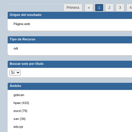
Primera
«
1
2
3
4
Origen del resultado
Página web
Tipo de Recurso
odt
Buscar solo por título
Ámbito
gobcan
hpae (410)
eucd (79)
san (34)
telccpt