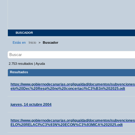
BUSCADOR
Estás en
Inicio
>
Buscador
2.753
resultados
|
Ayuda
Resultados
https://www.gobiernodecanarias.org/igualdad/documentos/subvencio
elo%20Dec%20Resp%20no%20concertaci%C3%B3n%202025.odt
jueves, 14 octubre 2004
https://www.gobiernodecanarias.org/igualdad/documentos/subvenci
ELO%20RELACI%C3%93N%20ECON%C3%93MICA%202025.odt