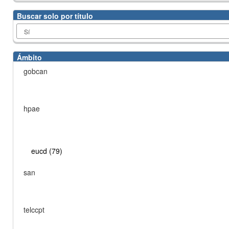
Buscar solo por título
Ámbito
gobcan
hpae
eucd (79)
san
telccpt