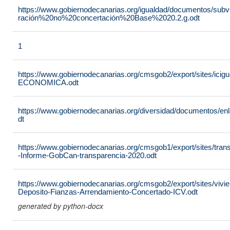
https://www.gobiernodecanarias.org/igualdad/documentos/sub
ración%20no%20concertación%20Base%2020.2.g.odt
1
https://www.gobiernodecanarias.org/cmsgob2/export/sites/
ECONOMICA.odt
https://www.gobiernodecanarias.org/diversidad/documentos/e
dt
https://www.gobiernodecanarias.org/cmsgob1/export/sites/tra
-Informe-GobCan-transparencia-2020.odt
https://www.gobiernodecanarias.org/cmsgob2/export/sites/vivie
Deposito-Fianzas-Arrendamiento-Concertado-ICV.odt
generated by python-docx