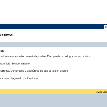
de Errores
ible
stá intentado acceder no está disponible. Esto puede ocurrir por varios motivos:
disponible "Temporalmente".
correcto. Compruebe y asegúrese de que está bien escrito.
por favor, hágalo desde Contacto.
Aviso Lega