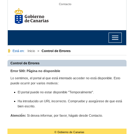
Contacto
Toggle
navigation
Está en:
Inicio
>
Control de Errores
Control de Errores
Error 500: Página no disponible
Lo sentimos, el portal al que está intentado acceder no está disponible. Esto
puede ocurrir por varios motivos:
El portal puede no estar disponible "Temporalmente".
Ha introducido un URL incorrecto. Compruebe y asegúrese de que está
bien escrito.
Atención:
Si desea informar, por favor, hágalo desde Contacto.
© Gobierno de Canarias