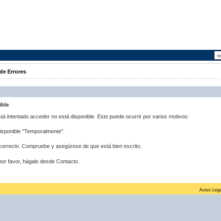
de Errores
ible
stá intentado acceder no está disponible. Esto puede ocurrir por varios motivos:
disponible "Temporalmente".
correcto. Compruebe y asegúrese de que está bien escrito.
por favor, hágalo desde Contacto.
Aviso Lega