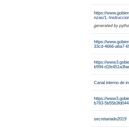
https://www.gobier
nzas/1.-Instrucci
generated by pyth
https://www.gobier
33cd-4666-a6a7-6
https://www3.gobi
b994-d1fe451a3fae
Canal interno de i
https://www3.gobi
b783-5b55b3fd044
secretariado2019