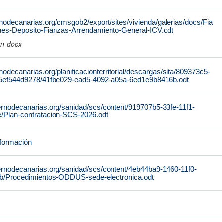
nodecanarias.org/cmsgob2/export/sites/vivienda/galerias/docs/Fia
ones-Deposito-Fianzas-Arrendamiento-General-ICV.odt
on-docx
nodecanarias.org/planificacionterritorial/descargas/sita/809373c5-
5ef544d9278/41fbe029-ead5-4092-a05a-6ed1e9b8416b.odt
ernodecanarias.org/sanidad/scs/content/919707b5-33fe-11f1-
/Plan-contratacion-SCS-2026.odt
nformación
ernodecanarias.org/sanidad/scs/content/4eb44ba9-1460-11f0-
b/Procedimientos-ODDUS-sede-electronica.odt