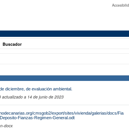
Accesibil
>
Buscador
de diciembre, de evaluación ambiental.
actualizado a 14 de junio de 2023
nodecanarias.org/cmsgob2/export/sites/vivienda/galerias/docs/Fia
d-Deposito-Fianzas-Regimen-General.odt
on-docx