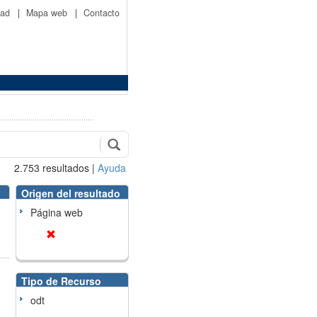
idad
|
Mapa web
|
Contacto
2.753
resultados
|
Ayuda
Origen del resultado
Página web
Tipo de Recurso
odt