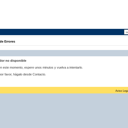
de Errores
idor no disponible
 en este momento, espere unos minutos y vuelva a intentarlo.
por favor, hágalo desde Contacto.
Aviso Lega