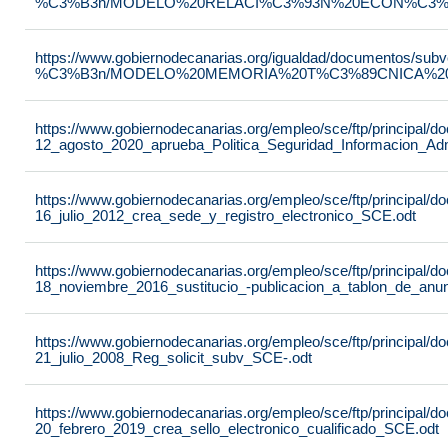
%C3%B3n/MODELO%20RELACI%C3%93N%20ECON%C3%93
https://www.gobiernodecanarias.org/igualdad/documentos/su
%C3%B3n/MODELO%20MEMORIA%20T%C3%89CNICA%20JU
https://www.gobiernodecanarias.org/empleo/sce/ftp/principal
12_agosto_2020_aprueba_Politica_Seguridad_Informacion_Adm
https://www.gobiernodecanarias.org/empleo/sce/ftp/principal
16_julio_2012_crea_sede_y_registro_electronico_SCE.odt
https://www.gobiernodecanarias.org/empleo/sce/ftp/principal
18_noviembre_2016_sustitucio_-publicacion_a_tablon_de_anu
https://www.gobiernodecanarias.org/empleo/sce/ftp/principal
21_julio_2008_Reg_solicit_subv_SCE-.odt
https://www.gobiernodecanarias.org/empleo/sce/ftp/principal
20_febrero_2019_crea_sello_electronico_cualificado_SCE.odt