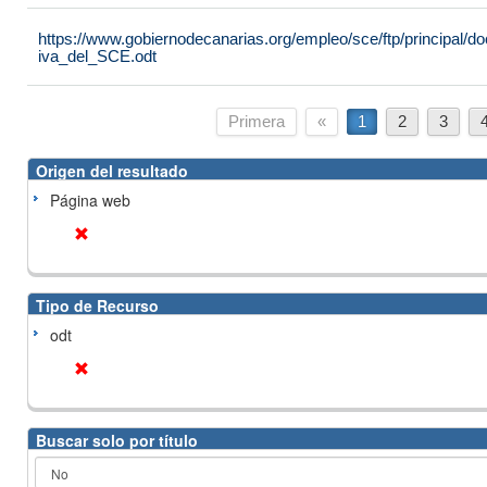
https://www.gobiernodecanarias.org/empleo/sce/ftp/principal
iva_del_SCE.odt
Primera
«
1
2
3
Origen del resultado
Página web
Tipo de Recurso
odt
Buscar solo por título