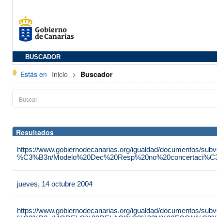
BUSCADOR
Estás en
Inicio
>
Buscador
Resultados
https://www.gobiernodecanarias.org/igualdad/documentos/su
%C3%B3n/Modelo%20Dec%20Resp%20no%20concertaci%C3
jueves, 14 octubre 2004
https://www.gobiernodecanarias.org/igualdad/documentos/su