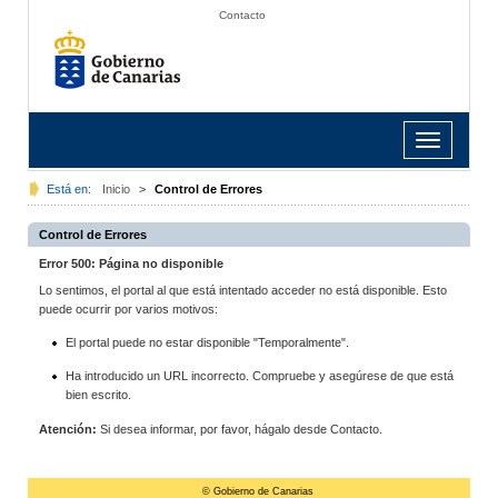
Contacto
Toggle
navigation
Está en:
Inicio
>
Control de Errores
Control de Errores
Error 500: Página no disponible
Lo sentimos, el portal al que está intentado acceder no está disponible. Esto
puede ocurrir por varios motivos:
El portal puede no estar disponible "Temporalmente".
Ha introducido un URL incorrecto. Compruebe y asegúrese de que está
bien escrito.
Atención:
Si desea informar, por favor, hágalo desde Contacto.
© Gobierno de Canarias