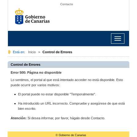
Contacto
Toggle
navigation
Está en:
Inicio
>
Control de Errores
Control de Errores
Error 500: Página no disponible
Lo sentimos, el portal al que está intentado acceder no está disponible. Esto
puede ocurrir por varios motivos:
El portal puede no estar disponible "Temporalmente".
Ha introducido un URL incorrecto. Compruebe y asegúrese de que está
bien escrito.
Atención:
Si desea informar, por favor, hágalo desde Contacto.
© Gobierno de Canarias