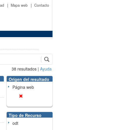
idad
|
Mapa web
|
Contacto
38
resultados
|
Ayuda
Origen del resultado
Página web
Tipo de Recurso
odt