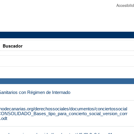
Accesibil
>
Buscador
Sanitarios con Régimen de Internado
rnodecanarias.org/derechossociales/documentos/conciertossocial
ONSOLIDADO_Bases_tipo_para_concierto_social_version_corr
.odt