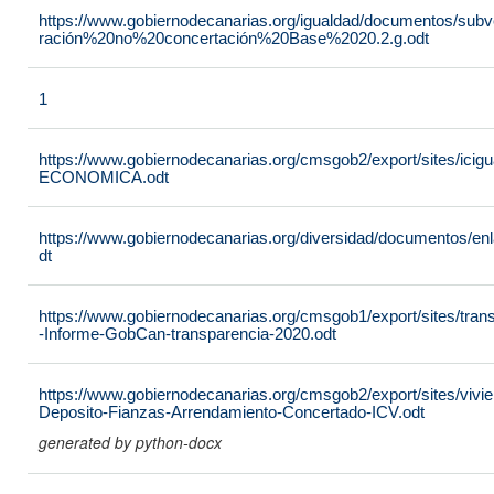
https://www.gobiernodecanarias.org/igualdad/documentos/sub
ración%20no%20concertación%20Base%2020.2.g.odt
1
https://www.gobiernodecanarias.org/cmsgob2/export/sites/
ECONOMICA.odt
https://www.gobiernodecanarias.org/diversidad/documentos/e
dt
https://www.gobiernodecanarias.org/cmsgob1/export/sites/tra
-Informe-GobCan-transparencia-2020.odt
https://www.gobiernodecanarias.org/cmsgob2/export/sites/vivie
Deposito-Fianzas-Arrendamiento-Concertado-ICV.odt
generated by python-docx