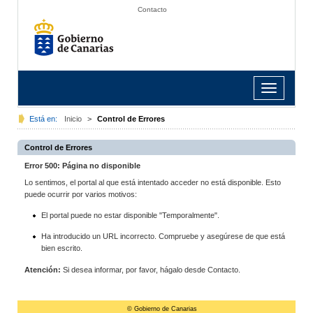
Contacto
Toggle
navigation
Está en:
Inicio
>
Control de Errores
Control de Errores
Error 500: Página no disponible
Lo sentimos, el portal al que está intentado acceder no está disponible. Esto
puede ocurrir por varios motivos:
El portal puede no estar disponible "Temporalmente".
Ha introducido un URL incorrecto. Compruebe y asegúrese de que está
bien escrito.
Atención:
Si desea informar, por favor, hágalo desde Contacto.
© Gobierno de Canarias