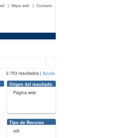
idad
|
Mapa web
|
Contacto
2.753
resultados
|
Ayuda
Origen del resultado
Página web
Tipo de Recurso
odt