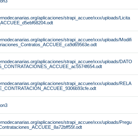
on3
rnodecanarias.org/aplicaciones/strapi_accuee/xxx/uploads/Licita
_ACCUEE_d5ebf68204.odt
rnodecanarias.org/aplicaciones/strapi_accuee/xxx/uploads/Modifi
ariaciones_Contratos_ACCUEE_ca9d69563e.odt
ernodecanarias.org/aplicaciones/strapi_accuee/xxx/uploads/DATO
S_CONTRATACIONES_ACCUEE_ac5574f654.odt
ernodecanarias.org/aplicaciones/strapi_accuee/xxx/uploads/RELA
_CONTRATACION_ACCUEE_9306b93cfe.odt
on3
ernodecanarias.org/aplicaciones/strapi_accuee/xxx/uploads/Pregu
Contrataciones_ACCUEE_8a72bff55f.odt