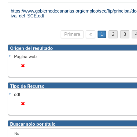
https://www.gobiernodecanarias.org/empleo/sce/ftp/principal
iva_del_SCE.odt
Primera
«
1
2
3
Origen del resultado
Página web
Tipo de Recurso
odt
Buscar solo por título