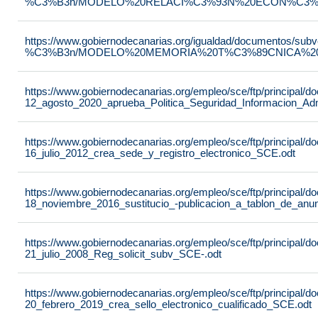
%C3%B3n/MODELO%20RELACI%C3%93N%20ECON%C3%93
https://www.gobiernodecanarias.org/igualdad/documentos/su
%C3%B3n/MODELO%20MEMORIA%20T%C3%89CNICA%20JU
https://www.gobiernodecanarias.org/empleo/sce/ftp/principal
12_agosto_2020_aprueba_Politica_Seguridad_Informacion_Adm
https://www.gobiernodecanarias.org/empleo/sce/ftp/principal
16_julio_2012_crea_sede_y_registro_electronico_SCE.odt
https://www.gobiernodecanarias.org/empleo/sce/ftp/principal
18_noviembre_2016_sustitucio_-publicacion_a_tablon_de_anu
https://www.gobiernodecanarias.org/empleo/sce/ftp/principal
21_julio_2008_Reg_solicit_subv_SCE-.odt
https://www.gobiernodecanarias.org/empleo/sce/ftp/principal
20_febrero_2019_crea_sello_electronico_cualificado_SCE.odt