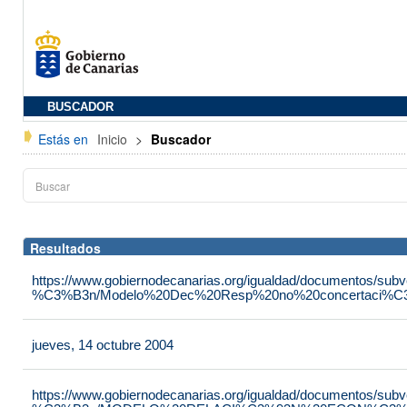
BUSCADOR
Estás en
Inicio
>
Buscador
Resultados
https://www.gobiernodecanarias.org/igualdad/documentos/su
%C3%B3n/Modelo%20Dec%20Resp%20no%20concertaci%C3
jueves, 14 octubre 2004
https://www.gobiernodecanarias.org/igualdad/documentos/su