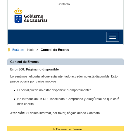
Contacto
Toggle
navigation
Está en:
Inicio
>
Control de Errores
Control de Errores
Error 500: Página no disponible
Lo sentimos, el portal al que está intentado acceder no está disponible. Esto
puede ocurrir por varios motivos:
El portal puede no estar disponible "Temporalmente".
Ha introducido un URL incorrecto. Compruebe y asegúrese de que está
bien escrito.
Atención:
Si desea informar, por favor, hágalo desde Contacto.
© Gobierno de Canarias