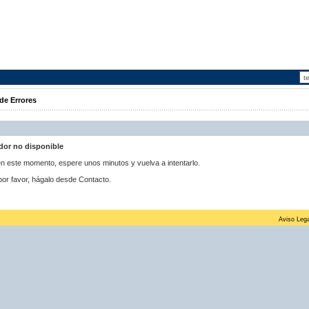
de Errores
idor no disponible
 en este momento, espere unos minutos y vuelva a intentarlo.
por favor, hágalo desde Contacto.
Aviso Lega