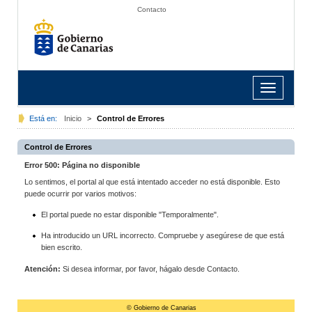
Contacto
Toggle
navigation
Está en:
Inicio
>
Control de Errores
Control de Errores
Error 500: Página no disponible
Lo sentimos, el portal al que está intentado acceder no está disponible. Esto
puede ocurrir por varios motivos:
El portal puede no estar disponible "Temporalmente".
Ha introducido un URL incorrecto. Compruebe y asegúrese de que está
bien escrito.
Atención:
Si desea informar, por favor, hágalo desde Contacto.
© Gobierno de Canarias