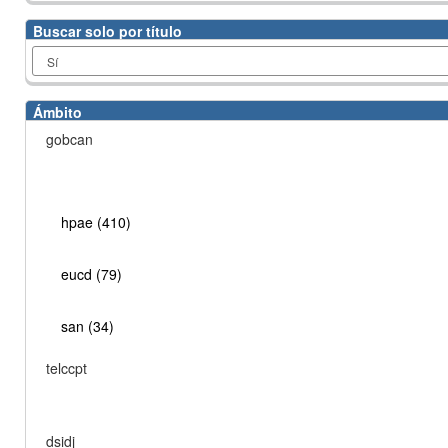
Buscar solo por título
Ámbito
gobcan
hpae (410)
eucd (79)
san (34)
telccpt
dsidj