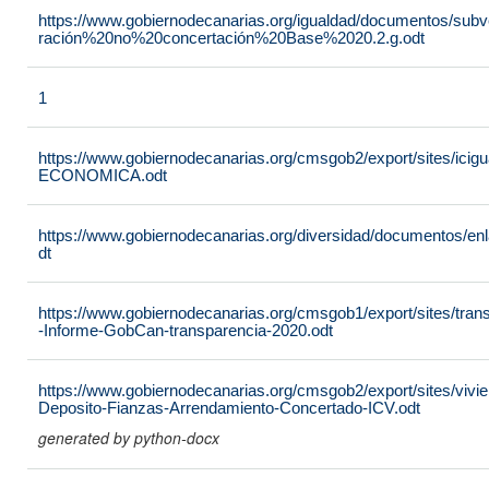
https://www.gobiernodecanarias.org/igualdad/documentos/sub
ración%20no%20concertación%20Base%2020.2.g.odt
1
https://www.gobiernodecanarias.org/cmsgob2/export/sites/
ECONOMICA.odt
https://www.gobiernodecanarias.org/diversidad/documentos/e
dt
https://www.gobiernodecanarias.org/cmsgob1/export/sites/tra
-Informe-GobCan-transparencia-2020.odt
https://www.gobiernodecanarias.org/cmsgob2/export/sites/vivie
Deposito-Fianzas-Arrendamiento-Concertado-ICV.odt
generated by python-docx