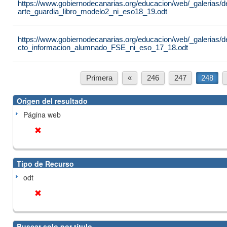
https://www.gobiernodecanarias.org/educacion/web/_galerias/
arte_guardia_libro_modelo2_ni_eso18_19.odt
https://www.gobiernodecanarias.org/educacion/web/_galerias/
cto_informacion_alumnado_FSE_ni_eso_17_18.odt
Primera
«
246
247
248
Origen del resultado
Página web
Tipo de Recurso
odt
Buscar solo por título