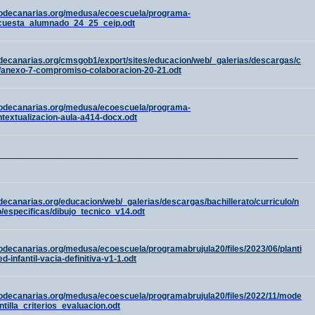
nodecanarias.org/medusa/ecoescuela/programa-
encuesta_alumnado_24_25_ceip.odt
decanarias.org/cmsgob1/export/sites/educacion/web/_galerias/descargas/c
/anexo-7-compromiso-colaboracion-20-21.odt
nodecanarias.org/medusa/ecoescuela/programa-
ntextualizacion-aula-a414-docx.odt
_____________________________________________________________
decanarias.org/educacion/web/_galerias/descargas/bachillerato/curriculo/n
/especificas/dibujo_tecnico_v14.odt
odecanarias.org/medusa/ecoescuela/programabrujula20/files/2023/06/planti
d-infantil-vacia-definitiva-v1-1.odt
nodecanarias.org/medusa/ecoescuela/programabrujula20/files/2022/11/mode
ntilla_criterios_evaluacion.odt