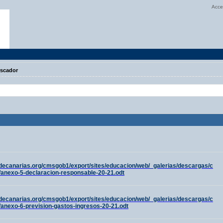
Acce
scador
decanarias.org/cmsgob1/export/sites/educacion/web/_galerias/descargas/c
anexo-5-declaracion-responsable-20-21.odt
decanarias.org/cmsgob1/export/sites/educacion/web/_galerias/descargas/c
anexo-6-prevision-gastos-ingresos-20-21.odt