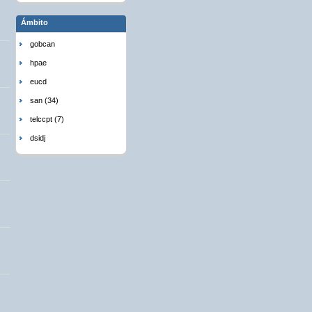
Ámbito
gobcan
hpae
eucd
san (34)
telccpt (7)
dsidj