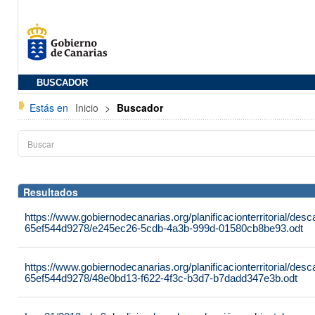
BUSCADOR
Estás en
Inicio
>
Buscador
Resultados
https://www.gobiernodecanarias.org/planificacionterritorial/de
65ef544d9278/e245ec26-5cdb-4a3b-999d-01580cb8be93.odt
https://www.gobiernodecanarias.org/planificacionterritorial/de
65ef544d9278/48e0bd13-f622-4f3c-b3d7-b7dadd347e3b.odt