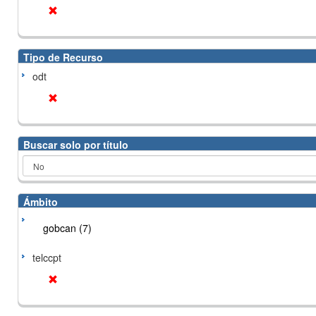
Tipo de Recurso
odt
Buscar solo por título
Ámbito
gobcan (7)
telccpt