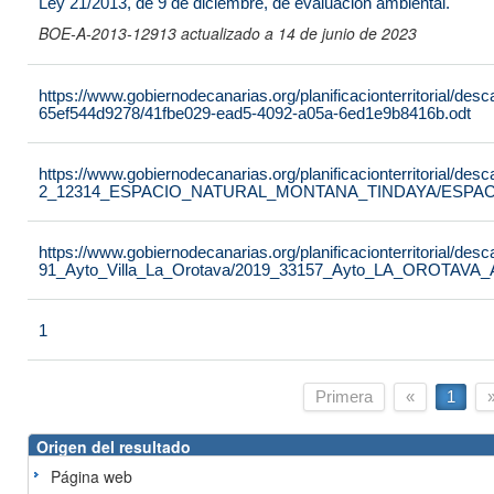
Ley 21/2013, de 9 de diciembre, de evaluación ambiental.
BOE-A-2013-12913 actualizado a 14 de junio de 2023
https://www.gobiernodecanarias.org/planificacionterritorial/de
65ef544d9278/41fbe029-ead5-4092-a05a-6ed1e9b8416b.odt
https://www.gobiernodecanarias.org/planificacionterritorial/de
2_12314_ESPACIO_NATURAL_MONTANA_TINDAYA/ESPAC
https://www.gobiernodecanarias.org/planificacionterritorial/de
91_Ayto_Villa_La_Orotava/2019_33157_Ayto_LA_OROTAVA
1
Primera
«
1
Origen del resultado
Página web