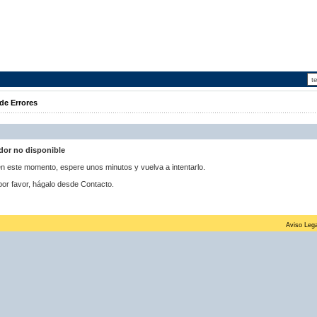
de Errores
idor no disponible
 en este momento, espere unos minutos y vuelva a intentarlo.
por favor, hágalo desde Contacto.
Aviso Lega