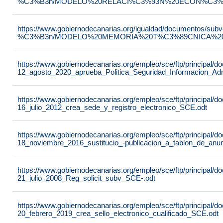
%C3%B3n/MODELO%20RELACI%C3%93N%20ECON%C3%93
https://www.gobiernodecanarias.org/igualdad/documentos/su
%C3%B3n/MODELO%20MEMORIA%20T%C3%89CNICA%20JU
https://www.gobiernodecanarias.org/empleo/sce/ftp/principal
12_agosto_2020_aprueba_Politica_Seguridad_Informacion_Adm
https://www.gobiernodecanarias.org/empleo/sce/ftp/principal
16_julio_2012_crea_sede_y_registro_electronico_SCE.odt
https://www.gobiernodecanarias.org/empleo/sce/ftp/principal
18_noviembre_2016_sustitucio_-publicacion_a_tablon_de_anu
https://www.gobiernodecanarias.org/empleo/sce/ftp/principal
21_julio_2008_Reg_solicit_subv_SCE-.odt
https://www.gobiernodecanarias.org/empleo/sce/ftp/principal
20_febrero_2019_crea_sello_electronico_cualificado_SCE.odt