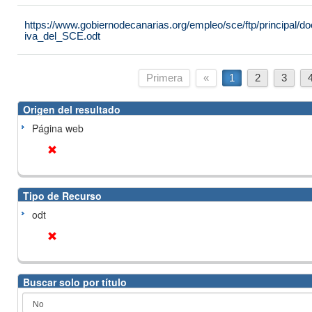
https://www.gobiernodecanarias.org/empleo/sce/ftp/principal
iva_del_SCE.odt
Primera
«
1
2
3
Origen del resultado
Página web
Tipo de Recurso
odt
Buscar solo por título