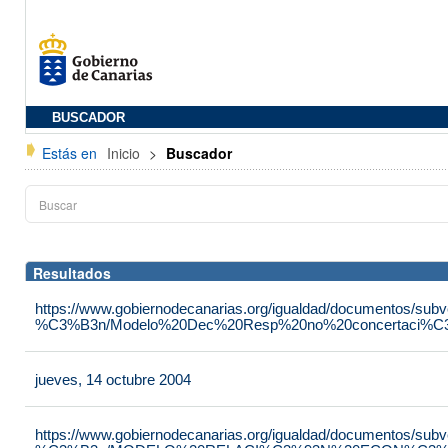
BUSCADOR
Estás en
Inicio
>
Buscador
Resultados
https://www.gobiernodecanarias.org/igualdad/documentos/su
%C3%B3n/Modelo%20Dec%20Resp%20no%20concertaci%C3
jueves, 14 octubre 2004
https://www.gobiernodecanarias.org/igualdad/documentos/su