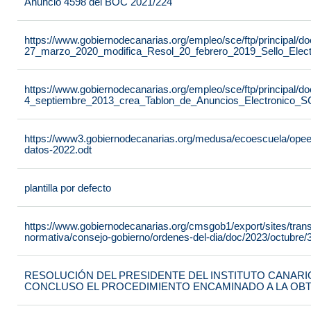
Anuncio 4598 del BOC 2021/224
https://www.gobiernodecanarias.org/empleo/sce/ftp/principal
27_marzo_2020_modifica_Resol_20_febrero_2019_Sello_Elect
https://www.gobiernodecanarias.org/empleo/sce/ftp/principal
4_septiembre_2013_crea_Tablon_de_Anuncios_Electronico_S
https://www3.gobiernodecanarias.org/medusa/ecoescuela/opeec/f
datos-2022.odt
plantilla por defecto
https://www.gobiernodecanarias.org/cmsgob1/export/sites/tran
normativa/consejo-gobierno/ordenes-del-dia/doc/2023/octubre/3
RESOLUCIÓN DEL PRESIDENTE DEL INSTITUTO CANARIO
CONCLUSO EL PROCEDIMIENTO ENCAMINADO A LA OB