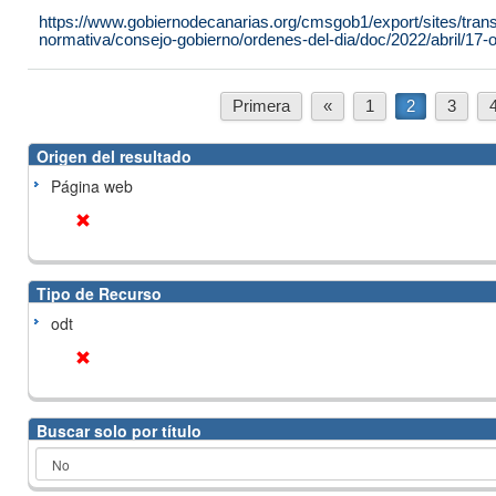
https://www.gobiernodecanarias.org/cmsgob1/export/sites/tran
normativa/consejo-gobierno/ordenes-del-dia/doc/2022/abril/17-or
Primera
«
1
2
3
Origen del resultado
Página web
Tipo de Recurso
odt
Buscar solo por título