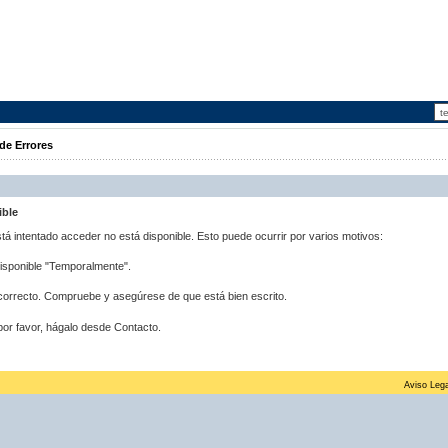
de Errores
ible
stá intentado acceder no está disponible. Esto puede ocurrir por varios motivos:
disponible "Temporalmente".
correcto. Compruebe y asegúrese de que está bien escrito.
por favor, hágalo desde Contacto.
Aviso Lega