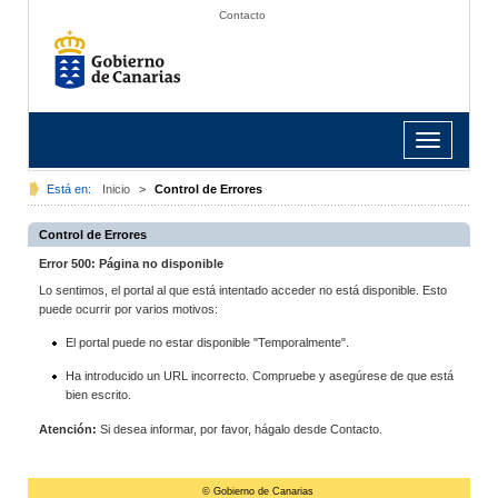
Contacto
Toggle
navigation
Está en:
Inicio
>
Control de Errores
Control de Errores
Error 500: Página no disponible
Lo sentimos, el portal al que está intentado acceder no está disponible. Esto
puede ocurrir por varios motivos:
El portal puede no estar disponible "Temporalmente".
Ha introducido un URL incorrecto. Compruebe y asegúrese de que está
bien escrito.
Atención:
Si desea informar, por favor, hágalo desde Contacto.
© Gobierno de Canarias