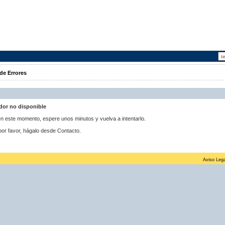
de Errores
idor no disponible
 en este momento, espere unos minutos y vuelva a intentarlo.
por favor, hágalo desde Contacto.
Aviso Lega