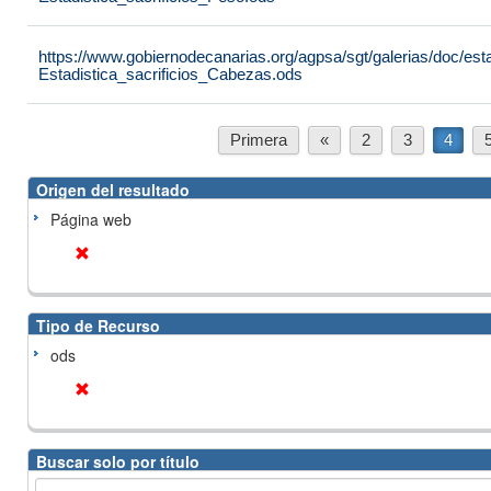
https://www.gobiernodecanarias.org/agpsa/sgt/galerias/doc/est
Estadistica_sacrificios_Cabezas.ods
Primera
«
2
3
4
Origen del resultado
Página web
Tipo de Recurso
ods
Buscar solo por título