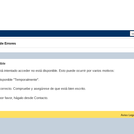
de Errores
ible
stá intentado acceder no está disponible. Esto puede ocurrir por varios motivos:
disponible "Temporalmente".
correcto. Compruebe y asegúrese de que está bien escrito.
por favor, hágalo desde Contacto.
Aviso Lega