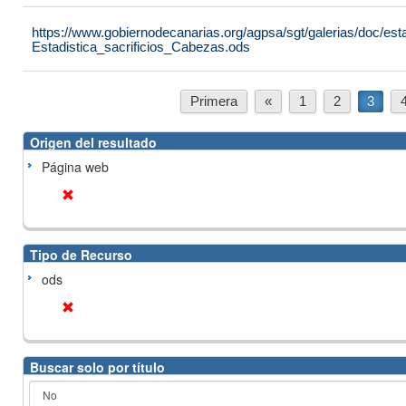
https://www.gobiernodecanarias.org/agpsa/sgt/galerias/doc/est
Estadistica_sacrificios_Cabezas.ods
Primera
«
1
2
3
Origen del resultado
Página web
Tipo de Recurso
ods
Buscar solo por título