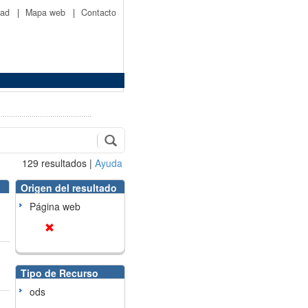
idad
|
Mapa web
|
Contacto
129
resultados
|
Ayuda
Origen del resultado
Página web
Tipo de Recurso
ods