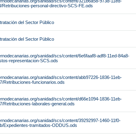
ernodecanarias.org/sanidad/scs/content/321b6a58-973d-11ed-
/Retribuciones-personal-directivo-SCS-FE.ods
ratación del Sector Público
ratación del Sector Público
ernodecanarias.org/sanidad/scs/content/6e6faaf8-adf8-11ed-84a8-
tos-representacion-SCS.ods
ernodecanarias.org/sanidad/scs/content/abb97226-1836-11eb-
/Retribuciones-funcionarios.ods
ernodecanarias.org/sanidad/scs/content/d66e1094-1836-11eb-
/Retribuciones-laborales-general.ods
ernodecanarias.org/sanidad/scs/content/39292997-1460-11f0-
b/Expedientes-tramitados-ODDUS.ods