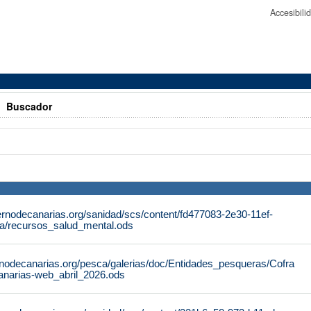
Accesibil
>
Buscador
ernodecanarias.org/sanidad/scs/content/fd477083-2e30-11ef-
a/recursos_salud_mental.ods
rnodecanarias.org/pesca/galerias/doc/Entidades_pesqueras/Cofra
anarias-web_abril_2026.ods