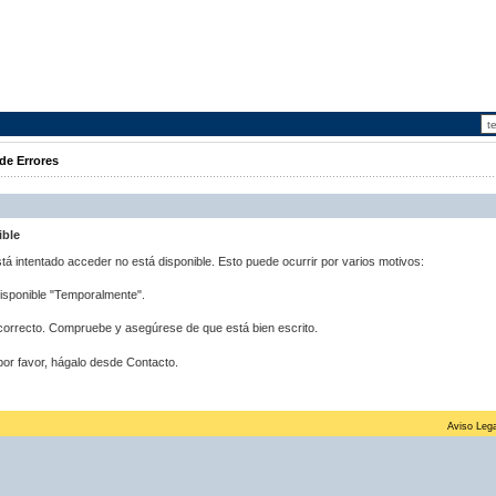
de Errores
ible
stá intentado acceder no está disponible. Esto puede ocurrir por varios motivos:
disponible "Temporalmente".
correcto. Compruebe y asegúrese de que está bien escrito.
por favor, hágalo desde Contacto.
Aviso Lega