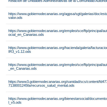
Relación de Unidades Administrativas de la Comunidad Autón
https://www.gobiernodecanarias.org/agpsa/sgt/galerias/doc/e
valor.ods
https://www.gobiernodecanarias.org/empleo/sce/ftp/principal/a
ocial_en_Canarias.ods
https://www.gobiernodecanarias.org/hacienda/galeria/factura
IR3_v1.12.ods
https://www.gobiernodecanarias.org/empleo/sce/ftp/principal/
_en_Canarias.ods
https://www3.gobiernodecanarias.org/sanidad/scs/content/fd4
7138001245fa/recursos_salud_mental.ods
https://www.gobiernodecanarias.org/bienestarsocial/docum
l_v5.ods