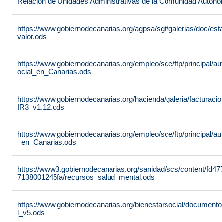
Relación de Unidades Administrativas de la Comunidad Autón
https://www.gobiernodecanarias.org/agpsa/sgt/galerias/doc/e
valor.ods
https://www.gobiernodecanarias.org/empleo/sce/ftp/principal/a
ocial_en_Canarias.ods
https://www.gobiernodecanarias.org/hacienda/galeria/factura
IR3_v1.12.ods
https://www.gobiernodecanarias.org/empleo/sce/ftp/principal/
_en_Canarias.ods
https://www3.gobiernodecanarias.org/sanidad/scs/content/fd4
7138001245fa/recursos_salud_mental.ods
https://www.gobiernodecanarias.org/bienestarsocial/docum
l_v5.ods